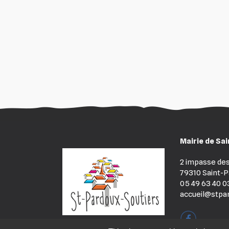
Mairie de Sa
2 impasse des
79310 Saint-P
05 49 63 40 0
accueil@stpar
@Mairie