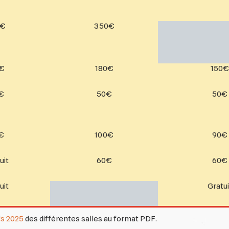
0€
350€
0€
180€
150€
€
50€
50€
€
100€
90€
uit
60€
60€
uit
Gratui
fs 2025
des différentes salles au format PDF.