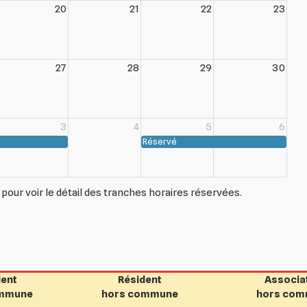
20
21
22
23
27
28
29
30
3
4
5
6
Réservé
pour voir le détail des tranches horaires réservées.
dent
Résident
Associa
ommune
hors commune
hors co