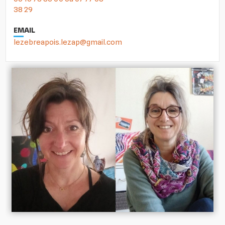
38 29
EMAIL
lezebreapois.lezap@gmail.com