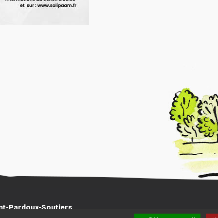
int-Pardoux-Soutiers
Horaires d'ouverture