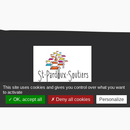
This site uses cookies and gives you control over what you want
Mairie de Saint-Pardoux-Soutiers
to activate
OK, accept all
Deny all cookies
Personalize
2 impasse des écoliers
79310 Saint-Pardoux-Soutiers
05 49 63 40 03
accueil@stpardouxsoutiers.fr