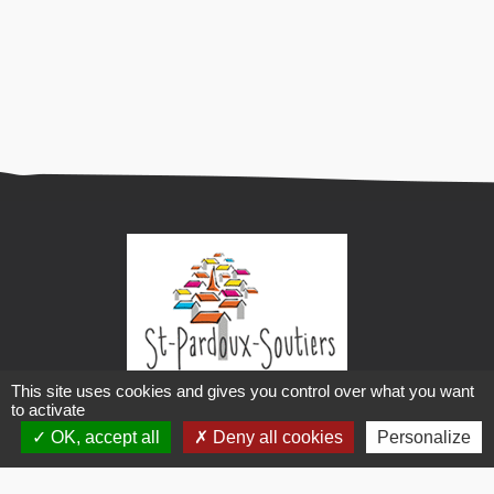
This site uses cookies and gives you control over what you want
Mairie de Saint-Pardoux-Soutiers
to activate
OK, accept all
Deny all cookies
Personalize
2 impasse des écoliers
79310 Saint-Pardoux-Soutiers
05 49 63 40 03