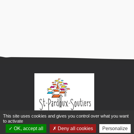
This site uses cookies and gives you control over what you want
Mairie de Saint-Pardoux-Soutiers
to activate
OK, accept all
Deny all cookies
Personalize
2 impasse des écoliers