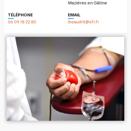
Maziéres en Gâtine
TÉLÉPHONE
EMAIL
06 09 18 22 80
ibeaudrit@sfr.fr